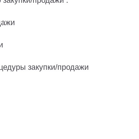
 закупки/продажи .
дажи
и
оцедуры закупки/продажи